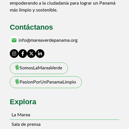
empoderando a la ciudadanía para lograr un Panamá
más limpio y sostenible.
Contáctanos
email
info@mareaverdepanama.org
SomosLaMareaVerde
PasionPorUnPanamaLimpio
Explora
La Marea
Sala de prensa