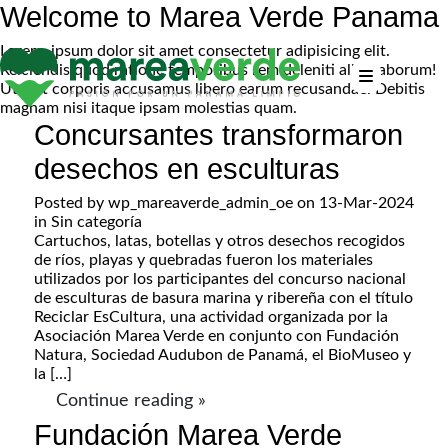
Welcome to Marea Verde Panama
Lorem, ipsum dolor sit amet consectetur adipisicing elit.
Reiciendis quod ratione temporibus rem deleniti alias laborum!
Ut sint corporis accusamus libero earum recusandae. Debitis
magnam nisi itaque ipsam molestias quam.
Concursantes transformaron
desechos en esculturas
Posted by
wp_mareaverde_admin_oe
on 13-Mar-2024
in
Sin categoría
Cartuchos, latas, botellas y otros desechos recogidos
de ríos, playas y quebradas fueron los materiales
utilizados por los participantes del concurso nacional
de esculturas de basura marina y ribereña con el título
Reciclar EsCultura, una actividad organizada por la
Asociación Marea Verde en conjunto con Fundación
Natura, Sociedad Audubon de Panamá, el BioMuseo y
la […]
Continue reading »
Fundación Marea Verde