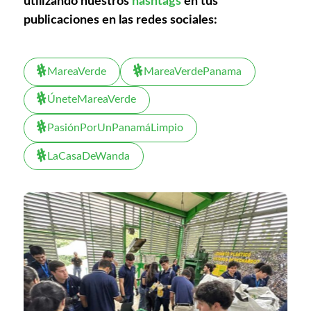
utilizando nuestros
hashtags
en tus
publicaciones en las redes sociales:
MareaVerde
MareaVerdePanama
ÚneteMareaVerde
PasiónPorUnPanamáLimpio
LaCasaDeWanda