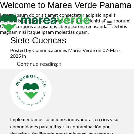
Welcome to Marea Verde Panama
Lorem, ipsum dolor sit amet consectetur adipisicing elit.
Reiciendis quod ratione temporibus rem deleniti alias laborum!
Ut sint corporis accusamus libero earum recusandae. Debitis
magnam nisi itaque ipsam molestias quam.
Siete Cuencas
Posted by
Comunicaciones Marea Verde
on 07-Mar-
2025 in
Continue reading »
Implementamos soluciones innovadoras en ríos y sus
comunidades para mitigar la contaminación por
desechos, facilitando oportunidades, educando y