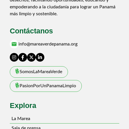
empoderando a la ciudadanía para lograr un Panamá
más limpio y sostenible.
Contáctanos
email
info@mareaverdepanama.org
SomosLaMareaVerde
PasionPorUnPanamaLimpio
Explora
La Marea
Sala de prensa