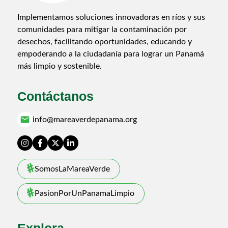
Implementamos soluciones innovadoras en ríos y sus
comunidades para mitigar la contaminación por
desechos, facilitando oportunidades, educando y
empoderando a la ciudadanía para lograr un Panamá
más limpio y sostenible.
Contáctanos
email
info@mareaverdepanama.org
SomosLaMareaVerde
PasionPorUnPanamaLimpio
Explora