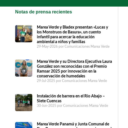
Notas de prensa recientes
Marea Verde y Bladex presentan «Lucas y
los Monstruos de Basura», un cuento
infantil para acercar la educación
ambiental a niños y familias
29-May-2026
por Comunicaciones Marea Verde
Marea Verde y su Directora Ejecutiva Laura
González son reconocidas con el Premio
Ramsar 2025 por innovación en la
conservación de humedales
29-Jul-2025
por Comunicaciones Marea Verde
Instalación de barrera en el Río Abajo –
Siete Cuencas
30-Jun-2025
por Comunicaciones Marea Verde
Marea Verde Panamá y Junta Comunal de