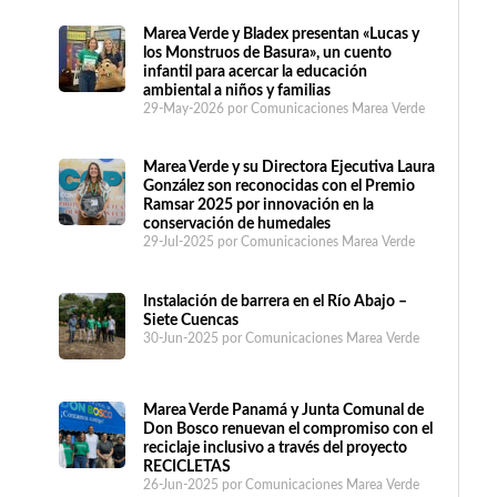
Marea Verde y Bladex presentan «Lucas y
los Monstruos de Basura», un cuento
infantil para acercar la educación
ambiental a niños y familias
29-May-2026
por Comunicaciones Marea Verde
Marea Verde y su Directora Ejecutiva Laura
González son reconocidas con el Premio
Ramsar 2025 por innovación en la
conservación de humedales
29-Jul-2025
por Comunicaciones Marea Verde
Instalación de barrera en el Río Abajo –
Siete Cuencas
30-Jun-2025
por Comunicaciones Marea Verde
Marea Verde Panamá y Junta Comunal de
Don Bosco renuevan el compromiso con el
reciclaje inclusivo a través del proyecto
RECICLETAS
26-Jun-2025
por Comunicaciones Marea Verde