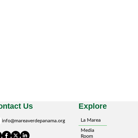
ontact Us
Explore
l
La Marea
info@mareaverdepanama.org
Media
Room