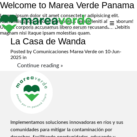
Welcome to Marea Verde Panama
Lorem, ipsum dolor sit amet consectetur adipisicing elit.
Reiciendis quod ratione temporibus rem deleniti alias laborum!
Ut sint corporis accusamus libero earum recusandae. Debitis
magnam nisi itaque ipsam molestias quam.
La Casa de Wanda
Posted by
Comunicaciones Marea Verde
on 10-Jun-
2025 in
Continue reading »
Implementamos soluciones innovadoras en ríos y sus
comunidades para mitigar la contaminación por
desechos, facilitando oportunidades, educando y