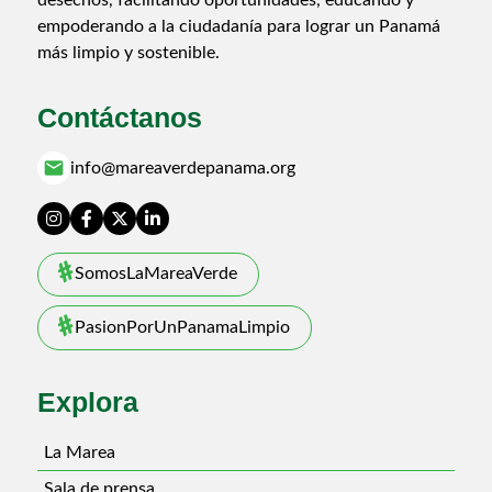
empoderando a la ciudadanía para lograr un Panamá
más limpio y sostenible.
Contáctanos
email
info@mareaverdepanama.org
SomosLaMareaVerde
PasionPorUnPanamaLimpio
Explora
La Marea
Sala de prensa