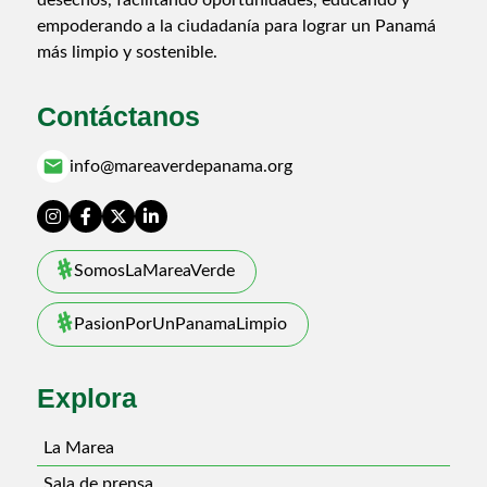
empoderando a la ciudadanía para lograr un Panamá
más limpio y sostenible.
Contáctanos
email
info@mareaverdepanama.org
SomosLaMareaVerde
PasionPorUnPanamaLimpio
Explora
La Marea
Sala de prensa