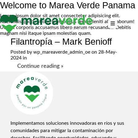
Welcome to Marea Verde Panama
Lorem, ipsum dolor sit amet consectetur adipisicing elit.
Reiciendis quod ratione temporibus rem deleniti alias laborum!
Ut sint corporis accusamus libero earum recusandae. Debitis
magnam nisi itaque ipsam molestias quam.
Filantropía – Mark Benioff
Posted by
wp_mareaverde_admin_oe
on 28-May-
2024 in
Continue reading »
Implementamos soluciones innovadoras en ríos y sus
comunidades para mitigar la contaminación por
desechos, facilitando oportunidades, educando y