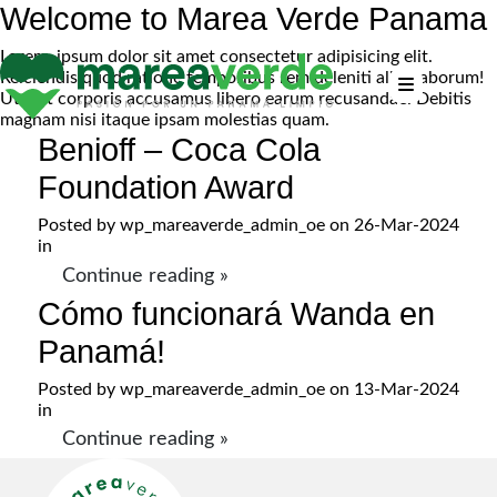
Welcome to Marea Verde Panama
Lorem, ipsum dolor sit amet consectetur adipisicing elit.
Reiciendis quod ratione temporibus rem deleniti alias laborum!
Ut sint corporis accusamus libero earum recusandae. Debitis
magnam nisi itaque ipsam molestias quam.
Benioff – Coca Cola
Foundation Award
Posted by
wp_mareaverde_admin_oe
on 26-Mar-2024
in
Continue reading »
Cómo funcionará Wanda en
Panamá!
Posted by
wp_mareaverde_admin_oe
on 13-Mar-2024
in
Continue reading »