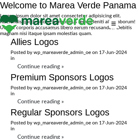
Welcome to Marea Verde Panama
Lorem, ipsum dolor sit amet consectetur adipisicing elit.
Reiciendis quod ratione temporibus rem deleniti alias laborum!
Ut sint corporis accusamus libero earum recusandae. Debitis
magnam nisi itaque ipsam molestias quam.
Allies Logos
Posted by
wp_mareaverde_admin_oe
on 17-Jun-2024
in
Continue reading »
Premium Sponsors Logos
Posted by
wp_mareaverde_admin_oe
on 17-Jun-2024
in
Continue reading »
Regular Sponsors Logos
Posted by
wp_mareaverde_admin_oe
on 17-Jun-2024
in
Continue reading »