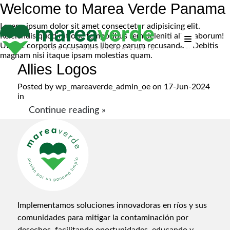
Welcome to Marea Verde Panama
Lorem, ipsum dolor sit amet consectetur adipisicing elit.
Reiciendis quod ratione temporibus rem deleniti alias laborum!
Ut sint corporis accusamus libero earum recusandae. Debitis
magnam nisi itaque ipsam molestias quam.
Allies Logos
Posted by
wp_mareaverde_admin_oe
on 17-Jun-2024
in
Continue reading »
Implementamos soluciones innovadoras en ríos y sus
comunidades para mitigar la contaminación por
desechos, facilitando oportunidades, educando y