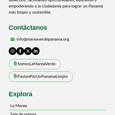
empoderando a la ciudadanía para lograr un Panamá
más limpio y sostenible.
Contáctanos
email
info@mareaverdepanama.org
SomosLaMareaVerde
PasionPorUnPanamaLimpio
Explora
La Marea
Sala de prensa