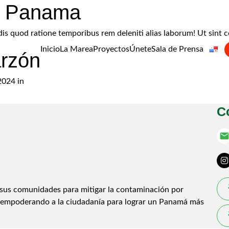
e Panama
endis quod ratione temporibus rem deleniti alias laborum! Ut si
Inicio
La Marea
Proyectos
Únete
Sala de Prensa
rzón
024 in
C
emai
sus comunidades para mitigar la contaminación por
 empoderando a la ciudadanía para lograr un Panamá más