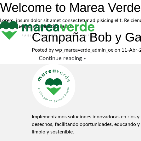
Welcome to Marea Verd
Lorem, ipsum dolor sit amet consectetur adipisicing elit. Reici
nisi itaque ipsam molestias quam.
Campaña Bob y Ga
Posted by
wp_mareaverde_admin_oe
on 11-Abr-2
Continue reading »
Implementamos soluciones innovadoras en ríos y 
desechos, facilitando oportunidades, educando y
limpio y sostenible.