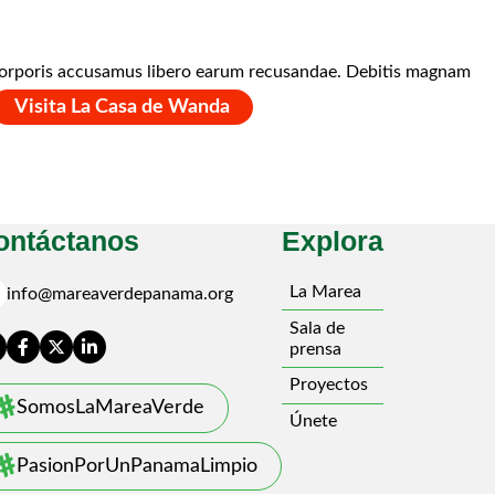
nt corporis accusamus libero earum recusandae. Debitis magnam
Visita La Casa de Wanda
ontáctanos
Explora
l
La Marea
info@mareaverdepanama.org
Sala de
prensa
Proyectos
SomosLaMareaVerde
Únete
PasionPorUnPanamaLimpio