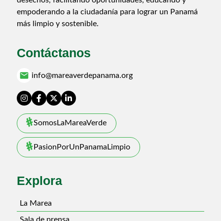
empoderando a la ciudadanía para lograr un Panamá
más limpio y sostenible.
Contáctanos
email
info@mareaverdepanama.org
SomosLaMareaVerde
PasionPorUnPanamaLimpio
Explora
La Marea
Sala de prensa