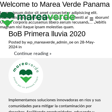
Welcome to Marea Verde Panama
Lorem, ipsum dolor sit amet consectetur adipisicing elit.
Reiciendis quod ratione temporibus rem deleniti alias laborum!
Ut sint corporis accusamus libero earum recusandae. Debitis
magnam nisi itaque ipsam molestias quam.
BoB Primera lluvia 2020
Posted by
wp_mareaverde_admin_oe
on 28-May-
2024 in
Continue reading »
Implementamos soluciones innovadoras en ríos y sus
comunidades para mitigar la contaminación por
desechos, facilitando oportunidades, educando y