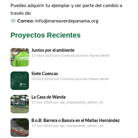
Puedes adquirir tu ejemplar y ser parte del cambio a
través de:
Correo:
info@mareaverdepanama.org
Proyectos Recientes
Juntos por el ambiente
11-Nov-2025
por Comunicaciones Marea Verde
Siete Cuencas
03-Oct-2024
por Comunicaciones Marea Verde
La Casa de Wanda
17-Jun-2024
por wp_mareaverde_admin_oe
B.o.B: Barrera o Basura en el Matías Hernández
17-Jun-2024
por wp_mareaverde_admin_oe