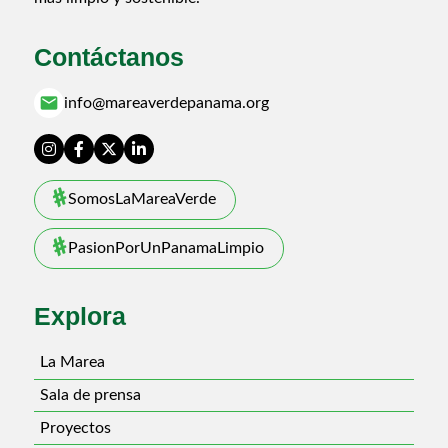
Contáctanos
email
info@mareaverdepanama.org
SomosLaMareaVerde
PasionPorUnPanamaLimpio
Explora
La Marea
Sala de prensa
Proyectos