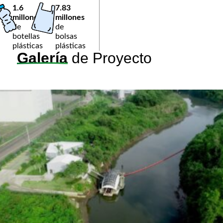
1.6
7.83
millones
millones
de
de
botellas
bolsas
plásticas
plásticas
Galería
de Proyecto