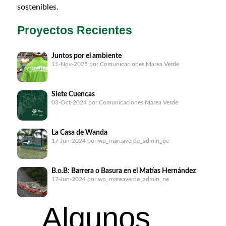
sostenibles.
Proyectos Recientes
Juntos por el ambiente
11-Nov-2025
por Comunicaciones Marea Verde
Siete Cuencas
03-Oct-2024
por Comunicaciones Marea Verde
La Casa de Wanda
17-Jun-2024
por wp_mareaverde_admin_oe
B.o.B: Barrera o Basura en el Matías Hernández
17-Jun-2024
por wp_mareaverde_admin_oe
Algunos
Recicletas
17-Jun-2024
por wp_mareaverde_admin_oe